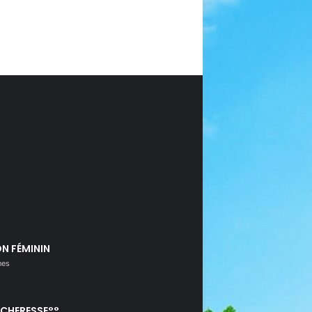
N FÉMININ
nes
ÉCHERESSE°°