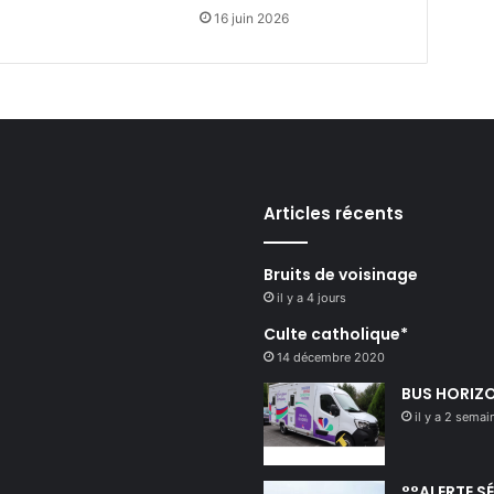
16 juin 2026
Articles récents
Bruits de voisinage
il y a 4 jours
Culte catholique*
14 décembre 2020
BUS HORIZO
il y a 2 semai
°°ALERTE S