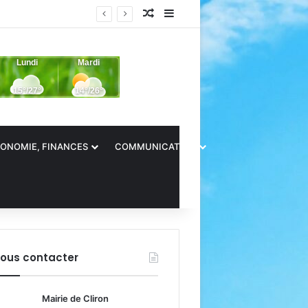
Article Aléatoire
Sidebar (barre latérale)
ONOMIE, FINANCES
COMMUNICATION
ous contacter
Mairie de Cliron