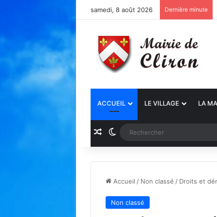
samedi, 8 août 2026
Dernière minute
ACCUEIL
LE VILLAGE
LA MA
Article Aléatoire
Switch skin
Accueil
/
Non classé
/
Droits et d
Non classé