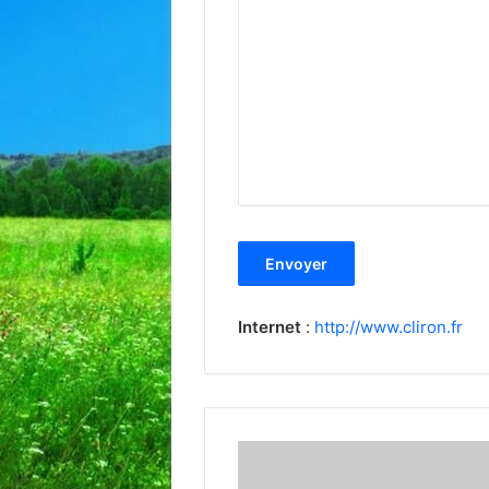
Internet
:
http://www.cliron.fr
Collecte
des