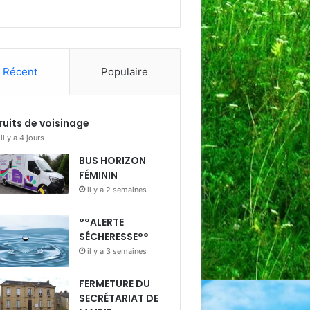
Récent
Populaire
ruits de voisinage
il y a 4 jours
BUS HORIZON
FÉMININ
il y a 2 semaines
°°ALERTE
SÉCHERESSE°°
il y a 3 semaines
FERMETURE DU
SECRÉTARIAT DE