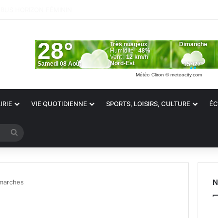
°°ALERTE SÉCHERESSE°°
Météo Cliron
© meteocity.com
IRIE
VIE QUOTIDIENNE
SPORTS, LOISIRS, CULTURE
ÉC
Rechercher
N
émarches