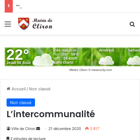
°°ALERTE SÉCHERESSE°°
Menu
R
Météo Cliron
© meteocity.com
Accueil
/
Non classé
Non classé
L’intercommunalité
Envoyer
Ville de Cliron
21 décembre 2020
3 817
un
2 minutes de lecture