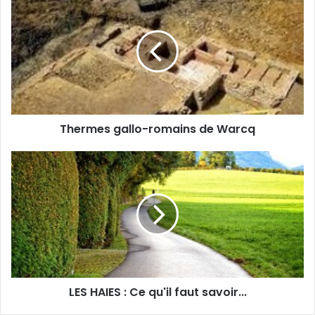
gallo-
romains
de
Warcq
Thermes gallo-romains de Warcq
LES
HAIES
:
Ce
qu'il
faut
savoir...
LES HAIES : Ce qu'il faut savoir...