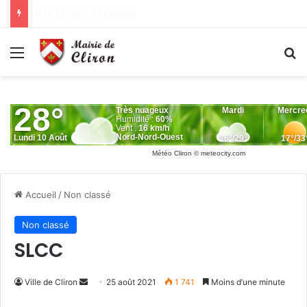
°°ALERTE SÉCHERESSE°°
Menu
R
Météo Cliron
© meteocity.com
Accueil
/
Non classé
Non classé
SLCC
Envoyer
Ville de Cliron
25 août 2021
1 741
Moins d’une minute
un