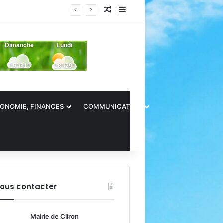
Article Aléatoire
Sidebar (barre latérale)
ONOMIE, FINANCES
COMMUNICATION
ous contacter
Mairie de Cliron