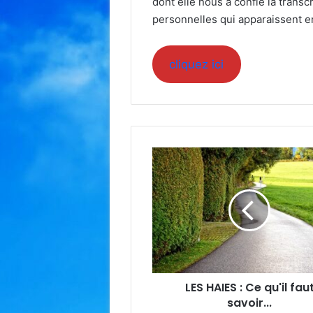
dont elle nous a confié la transc
personnelles qui apparaissent 
cliquez ici
LES
HAIES
:
Ce
qu'il
faut
savoir...
LES HAIES : Ce qu'il fau
savoir...