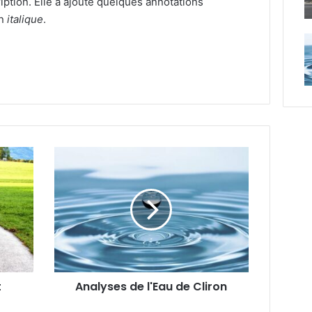
ription. Elle a ajouté quelques annotations
en
italique
.
Analyses
de
l'Eau
de
Cliron
t
Analyses de l'Eau de Cliron