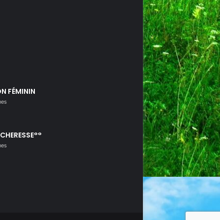
N FÉMININ
nes
ÉCHERESSE°°
nes