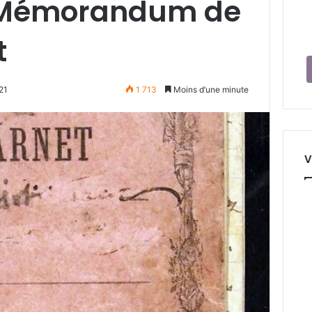
: Mémorandum de
t
21
1 713
Moins d’une minute
V