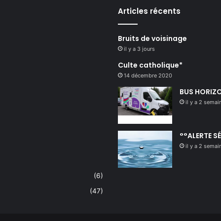
Articles récents
Bruits de voisinage
il y a 3 jours
Culte catholique*
14 décembre 2020
BUS HORIZO
il y a 2 semai
°°ALERTE S
il y a 2 semai
(6)
(47)