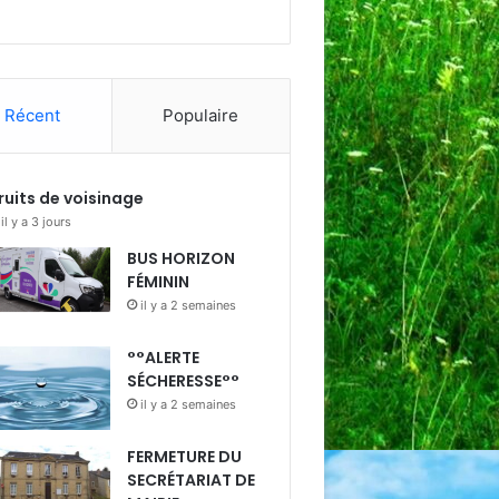
Récent
Populaire
ruits de voisinage
il y a 3 jours
BUS HORIZON
FÉMININ
il y a 2 semaines
°°ALERTE
SÉCHERESSE°°
il y a 2 semaines
FERMETURE DU
SECRÉTARIAT DE