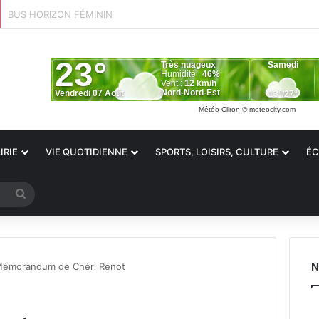
°°ALERTE SÉCHERESSE°°
Météo Cliron
© meteocity.com
IRIE
VIE QUOTIDIENNE
SPORTS, LOISIRS, CULTURE
ÉC
Rechercher
N
Mémorandum de Chéri Renot