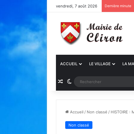
vendredi, 7 août 2026
Dernière minute
ACCUEIL
LE VILLAGE
LA MA
Article Aléatoire
Switch skin
Accueil
/
Non classé
/
HISTOIRE : 
Non classé