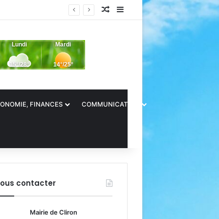
Article Aléatoire
Sidebar (barre latérale)
ONOMIE, FINANCES
COMMUNICATION
ous contacter
Mairie de Cliron