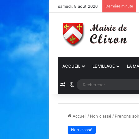
samedi, 8 août 2026
Dernière minute
ACCUEIL
LE VILLAGE
LA MA
Article Aléatoire
Switch skin
Accueil
/
Non classé
/
Prenons soi
Non classé