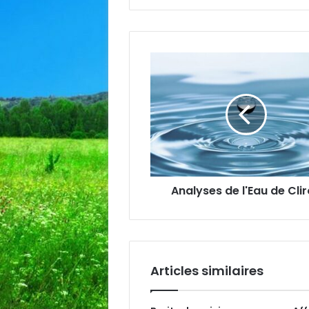
Analyses
de
l'Eau
de
Cliron
Analyses de l'Eau de Cli
Articles similaires