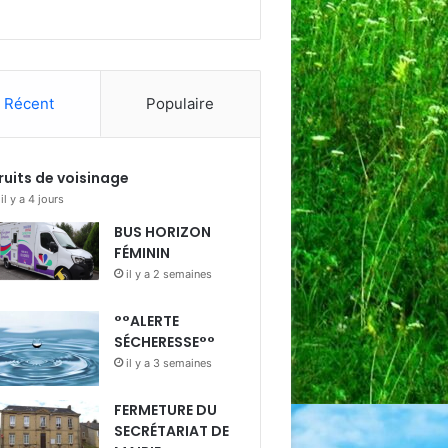
Récent
Populaire
ruits de voisinage
il y a 4 jours
BUS HORIZON
FÉMININ
il y a 2 semaines
°°ALERTE
SÉCHERESSE°°
il y a 3 semaines
FERMETURE DU
SECRÉTARIAT DE