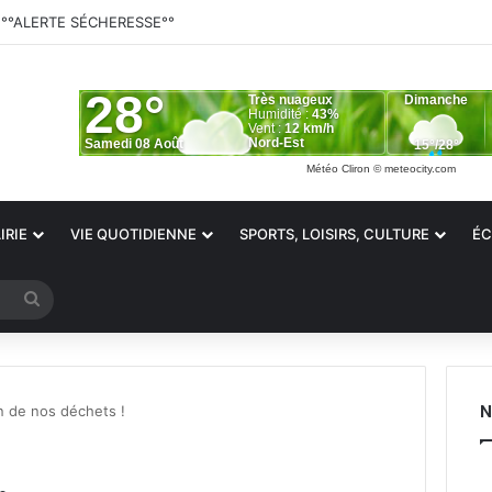
°°ALERTE SÉCHERESSE°°
Météo Cliron
© meteocity.com
IRIE
VIE QUOTIDIENNE
SPORTS, LOISIRS, CULTURE
ÉC
Rechercher
N
n de nos déchets !