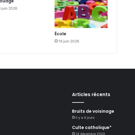
fouage
 juin 2026
École
16 juin 2026
Articles récents
Bruits de voisinage
il y a 4 jours
Culte catholique*
14 décembre 2020