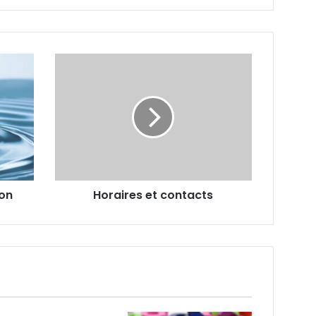
Horaires
et
contacts
ron
Horaires et contacts