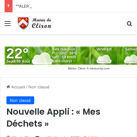
°°ALERTE SÉCHERESSE°°
Menu
R
Météo Cliron
© meteocity.com
Accueil
/
Non classé
Non classé
Nouvelle Appli : « Mes
Déchets »