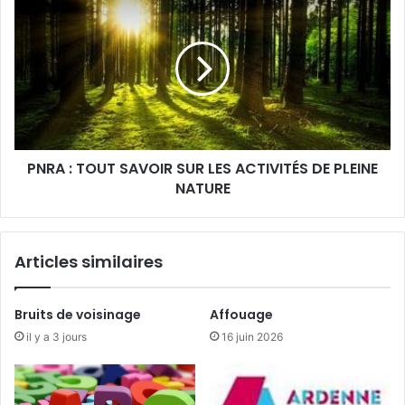
:
TOUT
SAVOIR
SUR
LES
ACTIVITÉS
DE
PLEINE
PNRA : TOUT SAVOIR SUR LES ACTIVITÉS DE PLEINE
NATURE
NATURE
Articles similaires
Bruits de voisinage
Affouage
il y a 3 jours
16 juin 2026