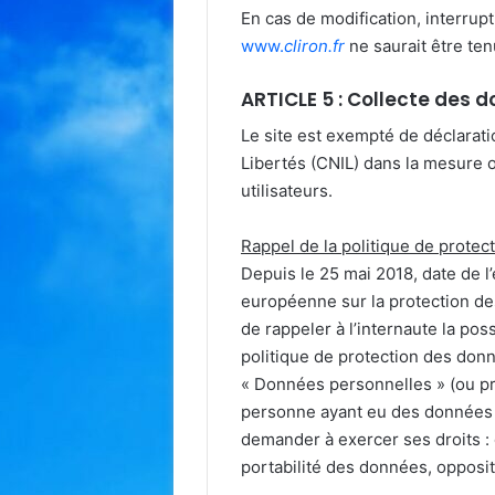
En cas de modification, interrup
www.
cliron.fr
ne saurait être te
ARTICLE 5 : Collecte des 
Le site est exempté de déclarat
Libertés (CNIL) dans la mesure 
utilisateurs.
Rappel de la politique de prote
Depuis le 25 mai 2018, date de l’
européenne sur la protection de
de rappeler à l’internaute la poss
politique de protection des donn
« Données personnelles » (ou p
personne ayant eu des données p
demander à exercer ses droits : d
portabilité des données, opposi