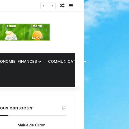
Article Aléatoire
Sidebar (barre latérale)
ONOMIE, FINANCES
COMMUNICATION
ous contacter
Mairie de Cliron