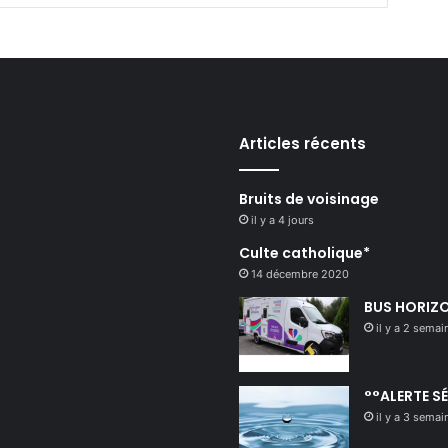
Articles récents
Bruits de voisinage
il y a 4 jours
Culte catholique*
14 décembre 2020
BUS HORIZO
il y a 2 semai
°°ALERTE S
il y a 3 semai