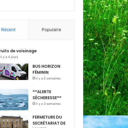
Récent
Populaire
ruits de voisinage
il y a 4 jours
BUS HORIZON
FÉMININ
il y a 2 semaines
°°ALERTE
SÉCHERESSE°°
il y a 3 semaines
FERMETURE DU
SECRÉTARIAT DE